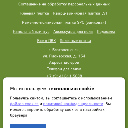
Соглашение на обработку персональных данных
Клеевая плитка
Кварц-виниловая плитка LVT
Каменно-полимерная плитка SPC (замковая)
Напольный плинтус
Аксессуары для пола
Подложка
Все о ПВХ
Полезные статьи
г. Благовещенск,
ул. Пионерская, д. 154
Адреса дилеров
Телефон для связи
+7 (914) 611 5638
+7 (914) 611 5638
Мы используем
технологию cookie
Написать нам
Заказать звонок
Пользуясь сайтом, вы соглашаетесь с использованием
файлов cookies
и
политикой конфиденциальности
. Вы
можете запретить обработку сookies в настройках
браузера.