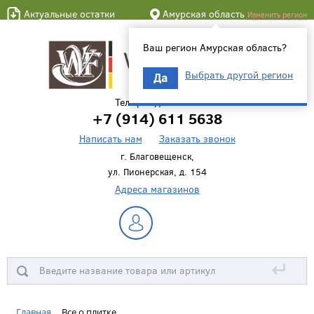
Актуальные остатки
Амурская область
Изменить регион
Ваш регион Амурская область?
Выбрать другой регион
Да
Телефон для связи
+7 (914) 611 5638
Написать нам
Заказать звонок
г. Благовещенск,
ул. Пионерская, д. 154
Адреса магазинов
↵
Главная
Все о плитке