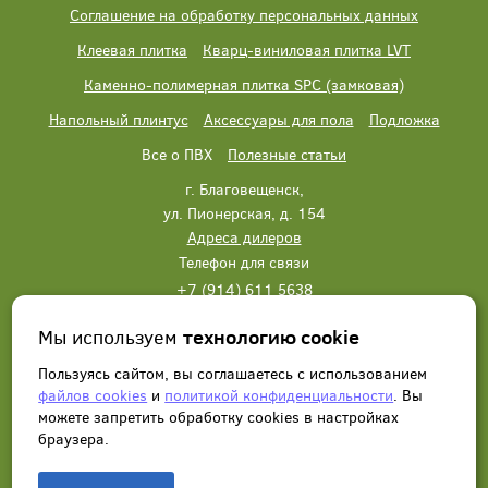
Соглашение на обработку персональных данных
Клеевая плитка
Кварц-виниловая плитка LVT
Каменно-полимерная плитка SPC (замковая)
Напольный плинтус
Аксессуары для пола
Подложка
Все о ПВХ
Полезные статьи
г. Благовещенск,
ул. Пионерская, д. 154
Адреса дилеров
Телефон для связи
+7 (914) 611 5638
+7 (914) 611 5638
Мы используем
технологию cookie
Написать нам
Заказать звонок
Пользуясь сайтом, вы соглашаетесь с использованием
файлов cookies
и
политикой конфиденциальности
. Вы
можете запретить обработку сookies в настройках
браузера.