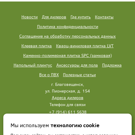
Новости
Для дилеров
Где купить
Контакты
Политика конфиденциальности
Соглашение на обработку персональных данных
Клеевая плитка
Кварц-виниловая плитка LVT
Каменно-полимерная плитка SPC (замковая)
Напольный плинтус
Аксессуары для пола
Подложка
Все о ПВХ
Полезные статьи
г. Благовещенск,
ул. Пионерская, д. 154
Адреса дилеров
Телефон для связи
+7 (914) 611 5638
+7 (914) 611 5638
Мы используем
технологию cookie
Написать нам
Заказать звонок