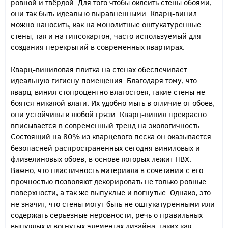
ровной и твёрдой. Для того чтобы оклеить стены обоями,
они так быть идеально выравненными. Кварц-винил
можно наносить, как на монолитные оштукатуренные
стены, так и на гипсокартон, часто используемый для
создания перекрытий в современных квартирах.
Кварц-виниловая плитка на стенах обеспечивает
идеальную гигиену помещения. Благодаря тому, что
кварц-винил стопроцентно влагостоек, такие стены не
боятся никакой влаги. Их удобно мыть в отличие от обоев,
они устойчивы к любой грязи. Кварц-винил прекрасно
вписывается в современный тренд на экологичность.
Состоящий на 80% из кварцевого песка он оказывается
безопасней распространённых сегодня виниловых и
флизелиновых обоев, в основе которых лежит ПВХ.
Важно, что пластичность материала в сочетании с его
прочностью позволяют декорировать не только ровные
поверхности, а так же выпуклые и вогнутые. Однако, это
не значит, что стены могут быть не оштукатуренными или
содержать серьёзные неровности, речь о правильных
выпуклых и вогнутых элементах дизайна, таких как