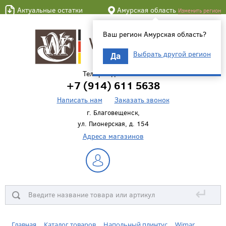
Актуальные остатки
Амурская область
Изменить регион
Ваш регион Амурская область?
Выбрать другой регион
Да
Телефон для связи
+7 (914) 611 5638
Написать нам
Заказать звонок
г. Благовещенск,
ул. Пионерская, д. 154
Адреса магазинов
↵
Главная
Каталог товаров
Напольный плинтус
Wimar