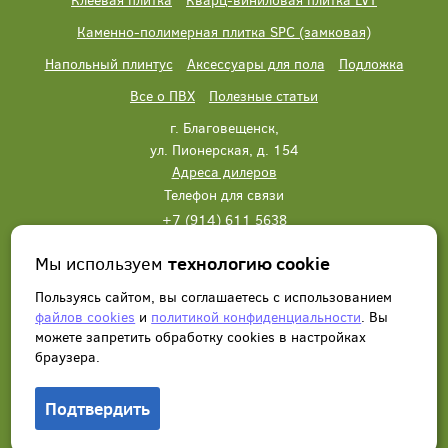
Каменно-полимерная плитка SPC (замковая)
Напольный плинтус
Аксессуары для пола
Подложка
Все о ПВХ
Полезные статьи
г. Благовещенск,
ул. Пионерская, д. 154
Адреса дилеров
Телефон для связи
+7 (914) 611 5638
+7 (914) 611 5638
Мы используем
технологию cookie
Написать нам
Заказать звонок
Пользуясь сайтом, вы соглашаетесь с использованием
файлов cookies
и
политикой конфиденциальности
. Вы
можете запретить обработку сookies в настройках
браузера.
Подтвердить
© 2012 - 2026, Wonderful Vinyl Floor. Все права защищены.