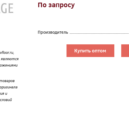
По запросу
Производитель
Купить оптом
loor.ru,
е являются
ложениями
 товаров
оригинала
ия и
словий