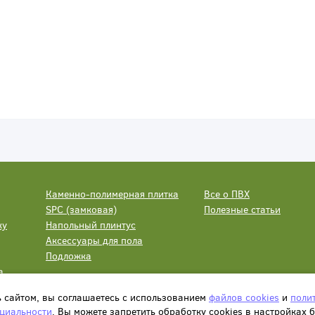
Каменно-полимерная плитка
Все о ПВХ
SPC (замковая)
Полезные статьи
ку
Напольный плинтус
Аксессуары для пола
Подложка
а
ь сайтом, вы соглашаетесь с использованием
файлов cookies
и
поли
циальности
. Вы можете запретить обработку сookies в настройках 