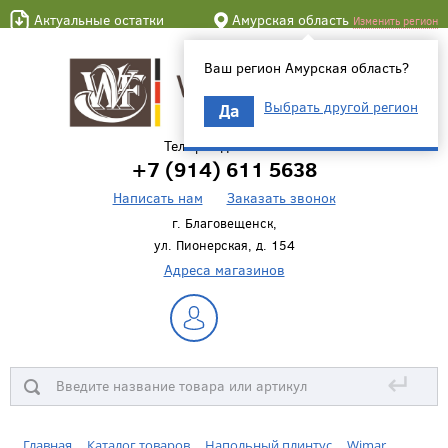
Актуальные остатки
Амурская область
Изменить регион
Ваш регион Амурская область?
Выбрать другой регион
Да
Телефон для связи
+7 (914) 611 5638
Написать нам
Заказать звонок
г. Благовещенск,
ул. Пионерская, д. 154
Адреса магазинов
↵
Главная
Каталог товаров
Напольный плинтус
Wimar