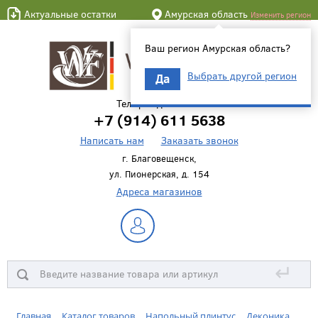
Актуальные остатки
Амурская область
Изменить регион
Ваш регион Амурская область?
Выбрать другой регион
Да
Телефон для связи
+7 (914) 611 5638
Написать нам
Заказать звонок
г. Благовещенск,
ул. Пионерская, д. 154
Адреса магазинов
↵
Главная
Каталог товаров
Напольный плинтус
Деконика