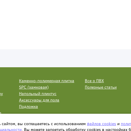
Каменно-полимерная плитка
Все о ПВХ
SPC (замковая)
Полезные статьи
ку
Напольный плинтус
Аксессуары для пола
Подложка
а
ь сайтом, вы соглашаетесь с использованием
файлов cookies
и
поли
циальности
. Вы можете запретить обработку сookies в настройках 