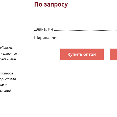
По запросу
Длина, мм
Ширина, мм
loor.ru,
е являются
Купить оптом
ложениями
 товаров
оригинала
ия и
словий