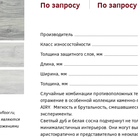
По запросу
По запросу
Производитель
Класс износостойкости
Толщина защитного слоя, мм
Длина, мм
Ширина, мм
Толщина, мм
Случайные комбинации противоположных тек
отражение в особенной коллекции каменно-
AIRY. Мягкость и брутальность, смешавшиеся
loor.ru,
эксперименты.
е являются
Светлый дуб и белая сосна подчеркнут не то
ложениями
минималистичных интерьеров. Они могут вы
аристократично и представительно в неокла