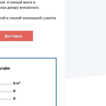
ле. А темный венге в
иал декору внезапного
ной и смелой коллекцией Luxemix
Доставка
асчёт
2
0
м
0
0