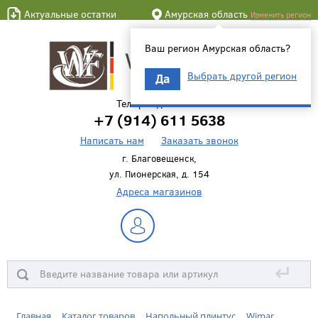
Актуальные остатки
Амурская область
Изменить регион
Ваш регион Амурская область?
Выбрать другой регион
Да
Телефон для связи
+7 (914) 611 5638
Написать нам
Заказать звонок
г. Благовещенск,
ул. Пионерская, д. 154
Адреса магазинов
↵
Главная
Каталог товаров
Напольный плинтус
Wimar