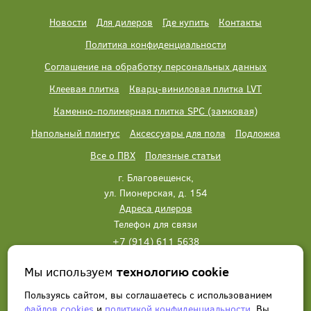
Новости
Для дилеров
Где купить
Контакты
Политика конфиденциальности
Соглашение на обработку персональных данных
Клеевая плитка
Кварц-виниловая плитка LVT
Каменно-полимерная плитка SPC (замковая)
Напольный плинтус
Аксессуары для пола
Подложка
Все о ПВХ
Полезные статьи
г. Благовещенск,
ул. Пионерская, д. 154
Адреса дилеров
Телефон для связи
+7 (914) 611 5638
+7 (914) 611 5638
Мы используем
технологию cookie
Написать нам
Заказать звонок
Пользуясь сайтом, вы соглашаетесь с использованием
файлов cookies
и
политикой конфиденциальности
. Вы