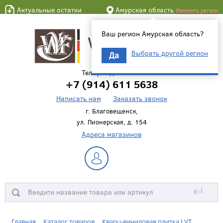
Актуальные остатки
Амурская область
Изменить регион
Ваш регион Амурская область?
Выбрать другой регион
Да
Телефон для связи
+7 (914) 611 5638
Написать нам
Заказать звонок
г. Благовещенск,
ул. Пионерская, д. 154
Адреса магазинов
↵
Главная
Каталог товаров
Кварц-виниловая плитка LVT