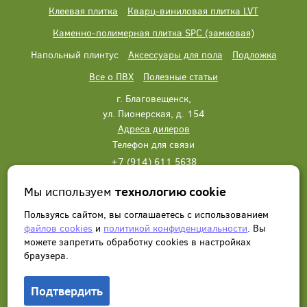
Клеевая плитка
Кварц-виниловая плитка LVT
Каменно-полимерная плитка SPC (замковая)
Напольный плинтус
Аксессуары для пола
Подложка
Все о ПВХ
Полезные статьи
г. Благовещенск,
ул. Пионерская, д. 154
Адреса дилеров
Телефон для связи
+7 (914) 611 5638
+7 (914) 611 5638
Мы используем
технологию cookie
Написать нам
Заказать звонок
Пользуясь сайтом, вы соглашаетесь с использованием
файлов cookies
и
политикой конфиденциальности
. Вы
можете запретить обработку сookies в настройках
браузера.
Подтвердить