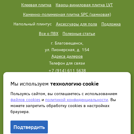
Клеевая плитка
Кварц-виниловая плитка LVT
Каменно-полимерная плитка SPC (замковая)
Напольный плинтус
Аксессуары для пола
Подложка
Все о ПВХ
Полезные статьи
г. Благовещенск,
ул. Пионерская, д. 154
Адреса дилеров
Телефон для связи
+7 (914) 611 5638
+7 (914) 611 5638
Мы используем
технологию cookie
Написать нам
Заказать звонок
Пользуясь сайтом, вы соглашаетесь с использованием
файлов cookies
и
политикой конфиденциальности
. Вы
можете запретить обработку сookies в настройках
браузера.
Подтвердить